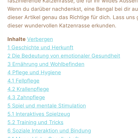
faszinierende Katzenrasse, die für ihr wildes Ausseh
Wenn du darüber nachdenkst, eine Bengal bei dir au
dieser Artikel genau das Richtige für dich. Lass un
dieser wundervollen Katzenrasse erkunden.
Inhalte
Verbergen
1
Geschichte und Herkunft
2
Die Bedeutung von emotionaler Gesundheit
3
Ernährung und Wohlbefinden
4
Pflege und Hygiene
4.1
Fellpflege
4.2
Krallenpflege
4.3
Zahnpflege
5
Spiel und mentale Stimulation
5.1
Interaktives Spielzeug
5.2
Training und Tricks
6
Soziale Interaktion und Bindung