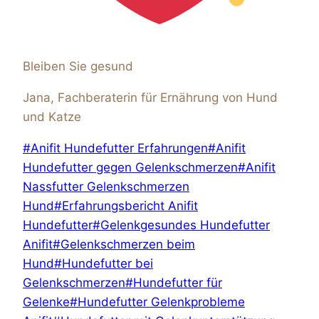
Bleiben Sie gesund
Jana, Fachberaterin für Ernährung von Hund
und Katze
Schlagworte:
#
Anifit Hundefutter Erfahrungen
#
Anifit
Hundefutter gegen Gelenkschmerzen
#
Anifit
Nassfutter Gelenkschmerzen
Hund
#
Erfahrungsbericht Anifit
Hundefutter
#
Gelenkgesundes Hundefutter
Anifit
#
Gelenkschmerzen beim
Hund
#
Hundefutter bei
Gelenkschmerzen
#
Hundefutter für
Gelenke
#
Hundefutter Gelenkprobleme