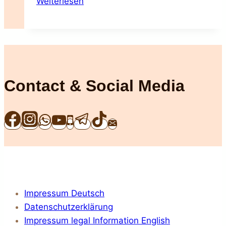
Weiterlesen
ganzheitlichen
Bedürfnisse
der
German
Rex
Contact & Social Media
Impressum Deutsch
Datenschutzerklärung
Impressum legal Information English