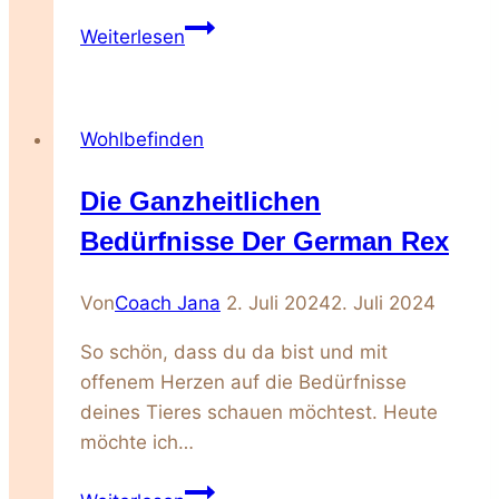
Die
Weiterlesen
elegante
Siamkatze
–
Wohlbefinden
Pflege
und
Die Ganzheitlichen
Haltung
Bedürfnisse Der German Rex
Von
Coach Jana
2. Juli 2024
2. Juli 2024
So schön, dass du da bist und mit
offenem Herzen auf die Bedürfnisse
deines Tieres schauen möchtest. Heute
möchte ich…
Die