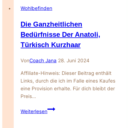
man
Wohlbefinden
Haustiere
auf
Die Ganzheitlichen
Reisen
und
Bedürfnisse Der Anatoli,
im
Türkisch Kurzhaar
Urlaub
am
Von
Coach Jana
28. Juni 2024
besten
betreut
Affiliate-Hinweis: Dieser Beitrag enthält
Links, durch die ich im Falle eines Kaufes
eine Provision erhalte. Für dich bleibt der
Preis…
Die
Weiterlesen
ganzheitlichen
Bedürfnisse