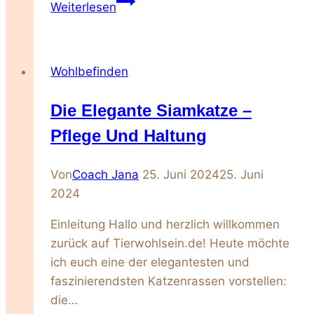
Die
Weiterlesen
Balance
der
psychischen
Wohlbefinden
und
emotionalen
Die Elegante Siamkatze –
Bedürfnisse
von
Pflege Und Haltung
Menschen
und
Von
Coach Jana
25. Juni 2024
25. Juni
ihren
2024
Tieren
Einleitung Hallo und herzlich willkommen
zurück auf Tierwohlsein.de! Heute möchte
ich euch eine der elegantesten und
faszinierendsten Katzenrassen vorstellen:
die…