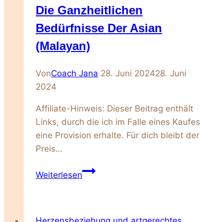
Die Ganzheitlichen
Bedürfnisse Der Asian
(Malayan)
Von
Coach Jana
28. Juni 2024
28. Juni
2024
Affiliate-Hinweis: Dieser Beitrag enthält
Links, durch die ich im Falle eines Kaufes
eine Provision erhalte. Für dich bleibt der
Preis…
Die
Weiterlesen
ganzheitlichen
Bedürfnisse
der
Herzensbeziehung und artgerechtes