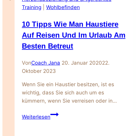
Asian
Training
|
Wohlbefinden
(Malayan)
10 Tipps Wie Man Haustiere
Auf Reisen Und Im Urlaub Am
Besten Betreut
Von
Coach Jana
20. Januar 2020
22.
Oktober 2023
Wenn Sie ein Haustier besitzen, ist es
wichtig, dass Sie sich auch um es
kümmern, wenn Sie verreisen oder in…
10
Weiterlesen
Tipps
Wie