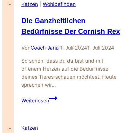
Katzen
|
Wohlbefinden
Abessinier
Katzen
Die Ganzheitlichen
Bedürfnisse Der Cornish Rex
Von
Coach Jana
1. Juli 2024
1. Juli 2024
So schön, dass du da bist und mit
offenem Herzen auf die Bedürfnisse
deines Tieres schauen möchtest. Heute
sprechen wir…
Die
Weiterlesen
ganzheitlichen
Bedürfnisse
der
Katzen
Cornish