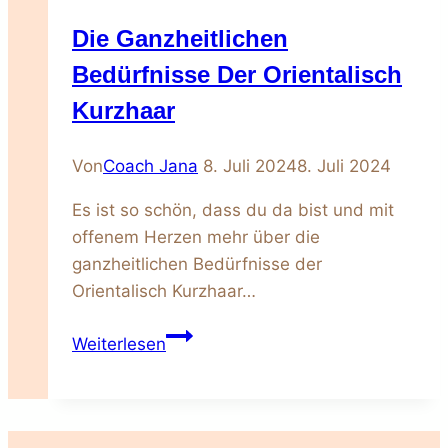
Rex
Die Ganzheitlichen
Bedürfnisse Der Orientalisch
Kurzhaar
Von
Coach Jana
8. Juli 2024
8. Juli 2024
Es ist so schön, dass du da bist und mit
offenem Herzen mehr über die
ganzheitlichen Bedürfnisse der
Orientalisch Kurzhaar…
Die
Weiterlesen
ganzheitlichen
Bedürfnisse
der
Orientalisch