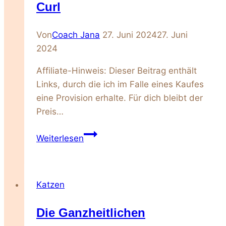
Curl
Von
Coach Jana
27. Juni 2024
27. Juni
2024
Affiliate-Hinweis: Dieser Beitrag enthält
Links, durch die ich im Falle eines Kaufes
eine Provision erhalte. Für dich bleibt der
Preis…
Die
Weiterlesen
ganzheitlichen
Bedürfnisse
der
Katzen
American
Curl
Die Ganzheitlichen