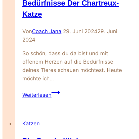
Bedürfnisse Der Chartreux-
Katze
Von
Coach Jana
29. Juni 2024
29. Juni
2024
So schön, dass du da bist und mit
offenem Herzen auf die Bedürfnisse
deines Tieres schauen möchtest. Heute
möchte ich…
Die
Weiterlesen
ganzheitlichen
Bedürfnisse
der
Katzen
Chartreux-
Katze