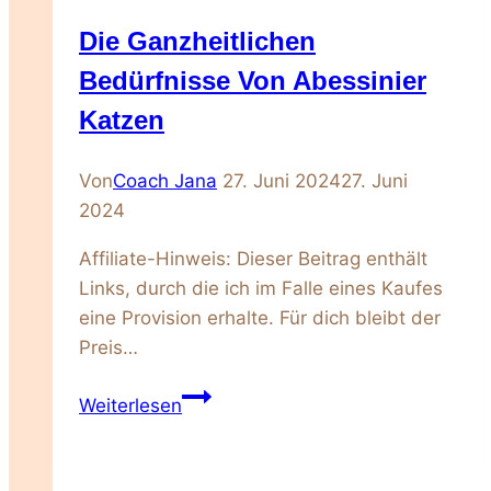
Katze
Die Ganzheitlichen
Bedürfnisse Von Abessinier
Katzen
Von
Coach Jana
27. Juni 2024
27. Juni
2024
Affiliate-Hinweis: Dieser Beitrag enthält
Links, durch die ich im Falle eines Kaufes
eine Provision erhalte. Für dich bleibt der
Preis…
Die
Weiterlesen
ganzheitlichen
Bedürfnisse
von