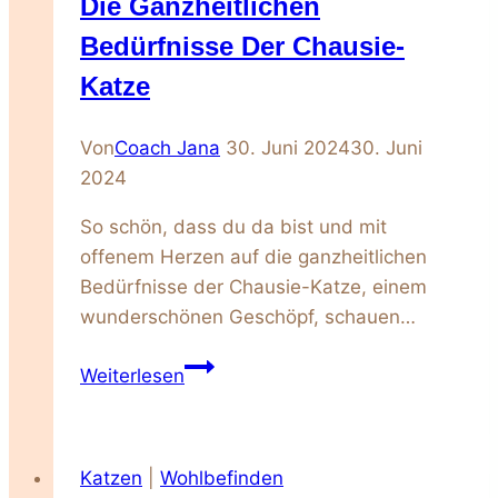
Die Ganzheitlichen
Bedürfnisse Der Chausie-
Katze
Von
Coach Jana
30. Juni 2024
30. Juni
2024
So schön, dass du da bist und mit
offenem Herzen auf die ganzheitlichen
Bedürfnisse der Chausie-Katze, einem
wunderschönen Geschöpf, schauen…
Die
Weiterlesen
ganzheitlichen
Bedürfnisse
der
Katzen
|
Wohlbefinden
Chausie-